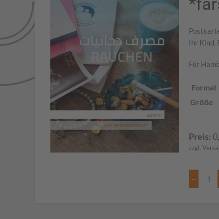
*far
Postkarte
Ihr Kind.
Für Hambu
Format
Größe
Preis:
0
zzgl. Vers
−