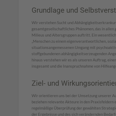
Grundlage und Selbstvers
Wir verstehen Sucht und Abhängigkeitserkrankun
gesamtgesellschaftliches Phänomen, das in allen g
Milieus und Altersgruppen auftritt. Ein wesentliche
„Menschen zu einem eigenverantwortlichen, sozia
situationsangemessenen Umgang mit psychoaktiv
stoffgebundenen abhängigkeitserzeugenden Angeb
hinaus verstehen wir es als unseren Auftrag, ein
insgesamt und die Inanspruchnahme von Hilfeang
Ziel- und Wirkungsorienti
Wir orientieren uns bei der Umsetzung unserer A
beziehen relevante Akteure in den Praxisfeldern ei
regelmäßige Überprüfung der gewählten Strategie
der Ergebnisse und des sich verändernden Bedarf