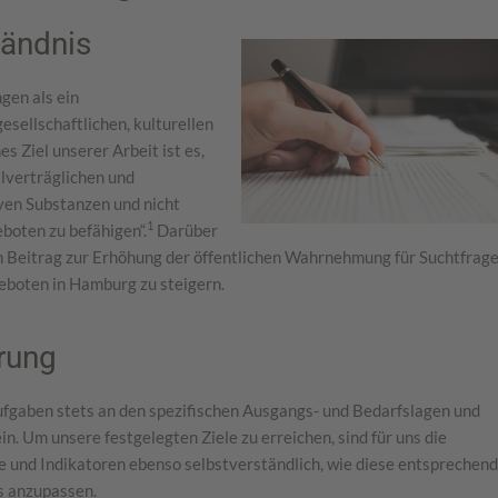
tändnis
gen als ein
esellschaftlichen, kulturellen
s Ziel unserer Arbeit ist es,
lverträglichen und
en Substanzen und nicht
1
oten zu befähigen“.
Darüber
en Beitrag zur Erhöhung der öffentlichen Wahrnehmung für Suchtfrag
eboten in Hamburg zu steigern.
erung
ufgaben stets an den spezifischen Ausgangs- und Bedarfslagen und
n. Um unsere festgelegten Ziele zu erreichen, sind für uns die
 und Indikatoren ebenso selbstverständlich, wie diese entsprechend
s anzupassen.