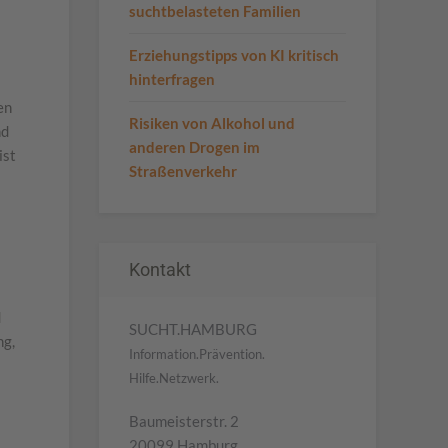
suchtbelasteten Familien
Erziehungstipps von KI kritisch
hinterfragen
en
Risiken von Alkohol und
nd
anderen Drogen im
ist
Straßenverkehr
Kontakt
d
SUCHT.HAMBURG
ng,
Information.Prävention.
Hilfe.Netzwerk.
Baumeisterstr. 2
20099 Hamburg