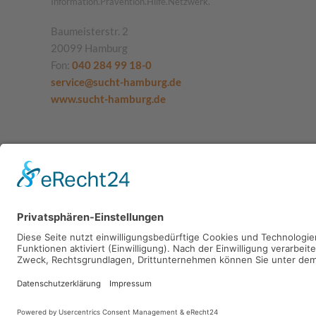
Information.Prävention.Hilfe.Netzwerk.
Baumeisterstr. 2
20099 Hamburg
Fon:
040 284 99 18-0
service@sucht-hamburg.de
www.sucht-hamburg.de
SUCHT.HAMBURG gGmbH