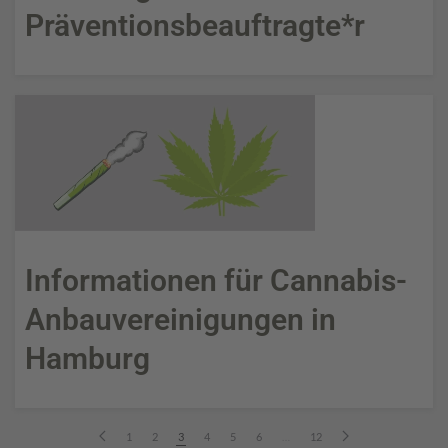
Präventions­beauftragte*r
Informationen für Cannabis-
Anbauvereinigungen in
Hamburg
1
2
3
4
5
6
…
12