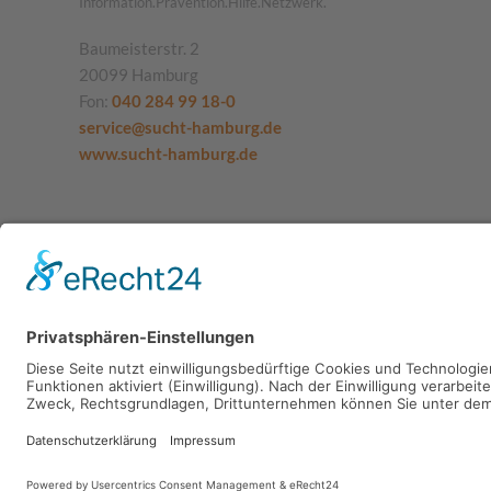
Information.Prävention.Hilfe.Netzwerk.
Baumeisterstr. 2
20099 Hamburg
Fon:
040 284 99 18-0
service@sucht-hamburg.de
www.sucht-hamburg.de
SUCHT.HAMBURG gGmbH