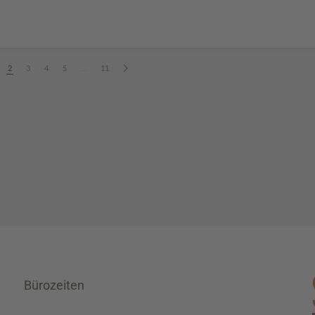
2
3
4
5
…
11
Bürozeiten