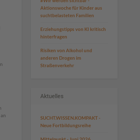
#Wir werden sichtbar -
Aktionswoche für Kinder aus
suchtbelasteten Familien
d
Erziehungstipps von KI kritisch
hinterfragen
Risiken von Alkohol und
anderen Drogen im
en
Straßenverkehr
Aktuelles
n
 an
SUCHT.WISSEN.KOMPAKT -
Neue Fortbildungsreihe
Mittelpunkt - Juni 2026