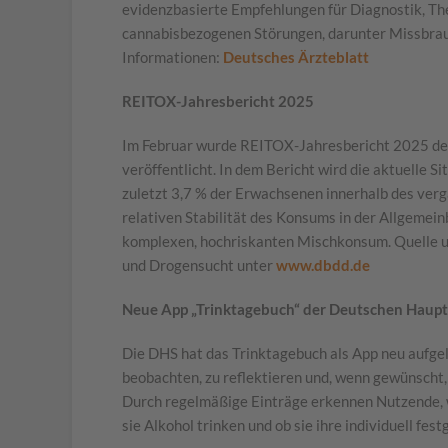
evidenzbasierte Empfehlungen für Diagnostik, T
cannabisbezogenen Störungen, darunter Missbrau
Informationen:
Deutsches Ärzteblatt
REITOX-Jahresbericht 2025
Im Februar wurde
REITOX-Jahresbericht 2025 de
veröffentlicht. In dem Bericht wird die aktuelle 
zuletzt 3,7 % der Erwachsenen innerhalb des ver
relativen Stabilität des Konsums in der Allgemei
komplexen, hochriskanten Mischkonsum. Quelle u
und Drogensucht unter
www.dbdd.de
Neue App „Trinktagebuch“ der Deutschen Hauptst
Die DHS hat das Trinktagebuch als App neu aufgel
beobachten, zu reflektieren und, wenn gewünscht,
Durch regelmäßige Einträge erkennen Nutzende, 
sie Alkohol trinken und ob sie ihre individuell fes