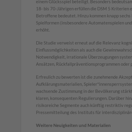
einem Glücksspiel beteiligt. Besonders bedeutsam
18- bis 70-Jährigen erfüllen die DSM 5 Kriterien 
Betroffene bedeutet. Hinzu kommen knapp sechs 
Spielformen (insbesondere Automatenspielen und S
erhöht.
Die Studie verweist erneut auf die Relevanz kogn
Einflussmöglichkeiten als auch die Gewinnwahrsch
Notwendigkeit, irrationale Überzeugungen system
Ansätzen, Rückfallpräventionsprogrammen oder 
Erfreulich zu bewerten ist die zunehmende Akze
Aufklärungsmaterialien, Spieler*innensperrsyst
wachsende Zustimmung in der Bevölkerung stärkt 
klaren, konsequenten Regulierungen. Darüber hina
risikoreiche Segmente auch künftig restriktiv reg
Pressemitteilung des Instituts für interdisziplin
Weitere Neuigkeiten und Materialien