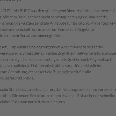
n SUCHT.HAMBURG wurden grundlegend überarbeitet und stehen seit
g. Mit dem Relaunch von suchtberatung-hamburg.de, lina-net.de,
n-hamburg.de wurden zentrale Angebote für Beratung, Prävention un
ch weiterentwickelt, unter anderem wurden die Angebote
de zu einem Portal zusammengeführt.
sen, Jugendhilfe und angrenzenden Arbeitsfeldern bietet die
gation erleichtert den schnellen Zugriff auf relevante Information
ionen ermöglichen dennoch sehr gezielte Suchen nach Angebotsart,
gend aktualisierte Datenbankstruktur sorgt für verlässliche,
rme Gestaltung verbessert die Zugänglichkeit für alle
ive Beratungspraxis.
che Standards zu aktualisieren, das Nutzungserlebnis zu verbesser
estalten. Die neuen Strukturen tragen dazu bei, Ratsuchende schneller
iplinäre Zusammenarbeit zu erleichtern.