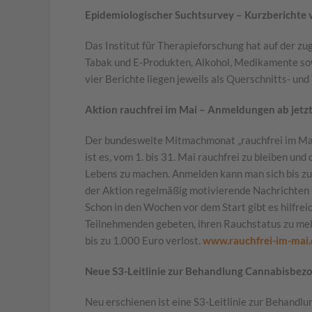
Epidemiologischer Suchtsurvey – Kurzberichte v
Das Institut für Therapieforschung hat auf der 
Tabak und E-Produkten, Alkohol, Medikamente sow
vier Berichte liegen jeweils als Querschnitts- un
Aktion rauchfrei im Mai – Anmeldungen ab jetz
Der bundesweite Mitmachmonat „rauchfrei im Mai“
ist es, vom 1. bis 31. Mai rauchfrei zu bleiben un
Lebens zu machen. Anmelden kann man sich bis zum 
der Aktion regelmäßig motivierende Nachrichten u
Schon in den Wochen vor dem Start gibt es hilfr
Teilnehmenden gebeten, ihren Rauchstatus zu mel
bis zu 1.000 Euro verlost.
www.rauchfrei-im-mai
Neue S3-Leitlinie zur Behandlung Cannabisbez
Neu erschienen ist eine S3-Leitlinie zur Behandl