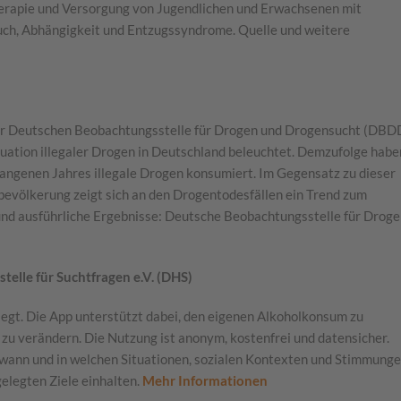
herapie und Versorgung von Jugendlichen und Erwachsenen mit
ch, Abhängigkeit und Entzugssyndrome. Quelle und weitere
r Deutschen Beobachtungsstelle für Drogen und Drogensucht (DBD
Situation illegaler Drogen in Deutschland beleuchtet. Demzufolge habe
gangenen Jahres illegale Drogen konsumiert. Im Gegensatz zu dieser
nbevölkerung zeigt sich an den Drogentodesfällen ein Trend zum
nd ausführliche Ergebnisse: Deutsche Beobachtungsstelle für Drog
elle für Suchtfragen e.V. (DHS)
egt. Die App unterstützt dabei, den eigenen Alkoholkonsum zu
 zu verändern. Die Nutzung ist anonym, kostenfrei und datensicher.
wann und in welchen Situationen, sozialen Kontexten und Stimmung
tgelegten Ziele einhalten.
Mehr Informationen