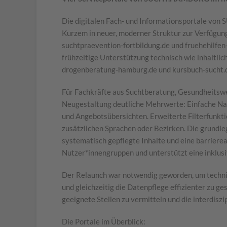
Die digitalen Fach- und Informationsportale vo
Kurzem in neuer, moderner Struktur zur Verfügun
suchtpraevention-fortbildung.de und fruehehilfe
frühzeitige Unterstützung technisch wie inhaltli
drogenberatung-hamburg.de und kursbuch-sucht.
Für Fachkräfte aus Suchtberatung, Gesundheitswe
Neugestaltung deutliche Mehrwerte: Einfache Navi
und Angebotsübersichten. Erweiterte Filterfunkt
zusätzlichen Sprachen oder Bezirken. Die grundle
systematisch gepflegte Inhalte und eine barrierea
Nutzer*innengruppen und unterstützt eine inklus
Der Relaunch war notwendig geworden, um technis
und gleichzeitig die Datenpflege effizienter zu g
geeignete Stellen zu vermitteln und die interdisz
Die Portale im Überblick: