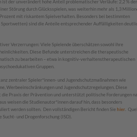
 ist der unverändert hohe Anteil problematischer Verläufe: 2,2 % de
einer Störung durch Glücksspielen, was weiterhin mehr als 1,3 Millio
Prozent mit riskantem Spielverhalten. Besonders bei bestimmten
portwetten) sind die Anteile entsprechender Auffälligkeiten deutli
itiver Verzerrungen: Viele Spielende überschätzen sowohl ihre
einlichkeiten. Diese Befunde unterstreichen die therapeutische
atisch zu bearbeiten – etwa in kognitiv-verhaltenstherapeutischen
psychoedukativen Gruppen.
ptanz zentraler Spieler*innen- und Jugendschutzmaßnahmen wie
eme, Werbeeinschränkungen und Jugend­schutzregelungen. Diese
die Praxis der Prävention und unterstützt politische Forderungen n
us weisen die Studienautor*innen darauf hin, dass besonders
uliert werden sollten.
Den vollständigen Bericht finden Sie
hier
.
Quel
äre Sucht- und Drogenforschung (ISD).