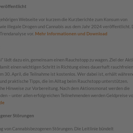
eröffentlicht
zugehörigen Webseite vor kurzem die Kurzberichte zum Konsum von
ie illegale Drogen und Cannabis aus dem Jahr 2024 veröffentlicht. 
d Trendanalyse vor.
Mehr Informationen und Download
t
 lädt dazu ein, gemeinsam einen Rauchstopp zu wagen. Ziel der Akt
d damit einen wichtigen Schritt in Richtung eines dauerhaft rauchfreie
30. April, die Teilnahme ist kostenlos. Wer dabei ist, erhält währen
nd praktische Tipps, die im Alltag beim Rauchstopp unterstützen.
eiche Hinweise zur Vorbereitung. Nach dem Aktionsmonat werden die
den – unter allen erfolgreichen Teilnehmenden werden Geldpreise v
.de
ogener Störungen
ung von Cannabisbezogenen Störungen. Die Leitlinie bündelt