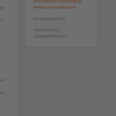
service@sucht-hamburg.de
r
www.sucht-hamburg.de
nen
Ansprechpartnerin
ch
Christiane Lieb
(Geschäftsführerin)
ach
le: